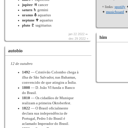
jupiter ♃
cancer
+ links:
spotify
saturn ♄
gemini
✦
musicboard
uranus ⛢
aquarius
neptune ♆
aquarius
pluto ♇
sagittarius
jan 22 2022 ∞
him
dec 29 2022 +
autobio
12 de outubro
1492
— Cristóvão Colombo chega à
ilha de São Salvador, nas Bahamas,
convencido de que atingira a Índia.
1808
— D. João VI funda o Banco
do Brasil.
1810
— Os cidadãos de Munique
realizam a primeira Oktoberfest.
1822
— O Brasil oficialmente
declara sua independência de
Portugal, Pedro I do Brasil é
aclamado Imperador do Brasil.