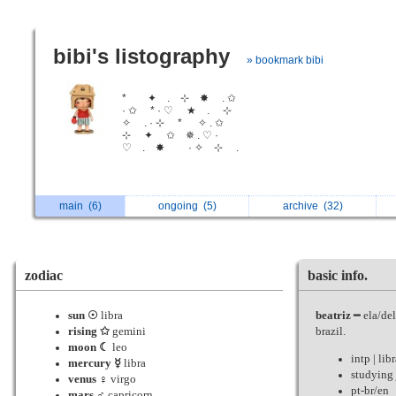
bibi's listography
» bookmark bibi
* ✦ . ⊹ ✸ . ✩
· ✩ * · ♡ ★ . ⊹
✧ . · ⊹ * ✧ . ✩
⊹ ✦ ✩ ✵ . ♡ ·
♡ . ✸ · ✧ ⊹ .
main
(6)
ongoing
(5)
archive
(32)
zodiac
basic info.
sun ☉
libra
beatriz
━ ela/de
rising ✩
gemini
brazil.
moon ☾
leo
intp | lib
mercury ☿
libra
studying
venus ♀
virgo
pt-br/en
mars ♂
capricorn