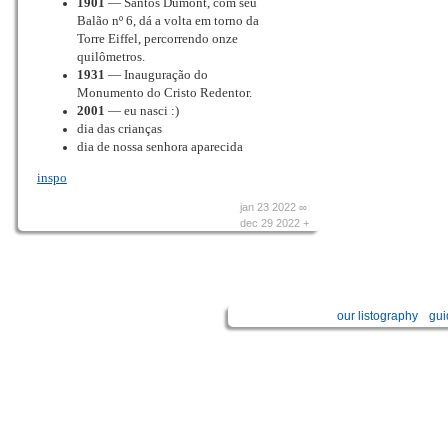
1901
— Santos Dumont, com seu
Balão nº 6, dá a volta em torno da
Torre Eiffel, percorrendo onze
quilômetros.
1931
— Inauguração do
Monumento do Cristo Redentor.
2001
— eu nasci :)
dia das crianças
dia de nossa senhora aparecida
inspo
jan 23 2022 ∞
dec 29 2022 +
our listography
gui