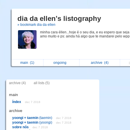
dia da ellen's listography
» bookmark dia da ellen
minha cara éllen...hoje é o seu dia, e eu espero que seja f
amo muito e ps: ainda há algo que te mandarei pelo wpp!
main
(1)
ongoing
archive
(4)
archive (4)
all lists (5)
main
índex
dec 7 2018
archive
yoongi + taemin
(taemin)
dec 7 2018
yoongi + taemin
(yoongi)
dec 7 2018
sobre nós
dec 7 2018