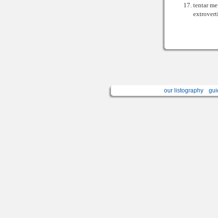
tentar me
extrovert
our listography
gui