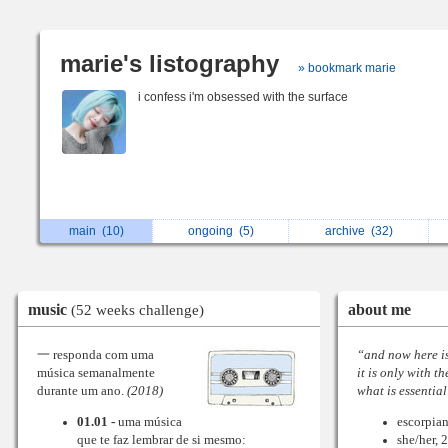
marie's listography
» bookmark marie
i confess i'm obsessed with the surface
main
(10)
ongoing
(5)
archive
(32)
music
about me
(52 weeks challenge)
一 responda com uma
“and now here is 
música semanalmente
it is only with t
durante um ano.
(2018)
what is essential 
01.01 -
uma música
escorpiana
que te faz lembrar de si mesmo:
she/her, 