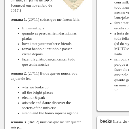
um ano, em forma de top 5.
com milks
{comecei em novembro de
todo mun
2017.}
mesmo ve
lantejolas
semana 1.
(20/11) coisas que me fazem feliz:
fazer teat
filmes antigos
escola c
quando as pessoas riem das minhas
a festa de
piadas
toda feli
how i met your mother e friends
(cd do st
tomar banho quentinho e passar
MUITO e 
creme depois
nada.
fazer playlists, dançar, cantar. tudo
sair com 
que tenha música
porque a
fazer ele
semana 2.
(27/11) livros que eu nunca vou
ouvir ele
enjoar de ler:
quanto g
eu nunca 
why we broke up
♡
all the bright places
eleanor & park
aristotle and dante discover the
secrets of the universe
simon and the homo sapiens agenda
books
(lista do
semana 3.
(04/12) musicas que me faz querer
sair p...