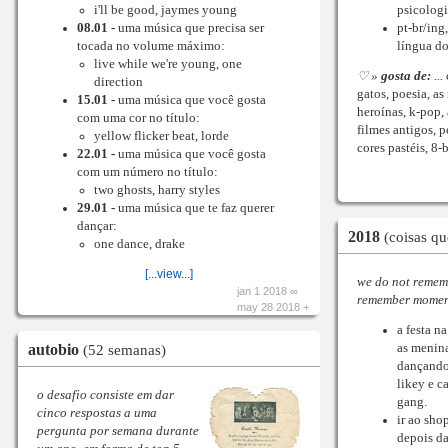
i'll be good, jaymes young
psicologi
08.01 -
uma música que precisa ser
pt-br/ing
tocada no volume máximo:
língua do
live while we're young, one
♡ »
gosta de:
...
direction
gatos, poesia, as
15.01 -
uma música que você gosta
heroínas, k-pop,
com uma cor no título:
filmes antigos, 
yellow flicker beat, lorde
cores pastéis, 8-b
22.01 -
uma música que você gosta
com um número no título:
two ghosts, harry styles
29.01 -
uma música que te faz querer
dançar:
2018
(coisas qu
one dance, drake
[...view...]
we do not remem
jan 1 2018 ∞
remember momen
may 28 2018 +
a festa n
autobio
as menina
(52 semanas)
dançando
likey e c
o desafio consiste em dar
gang.
cinco respostas a uma
ir ao sh
pergunta por semana durante
depois da