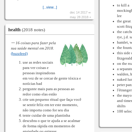
to kill a
[...view...]
mockingb
dec 14 2017 ∞
lee
may 28 2018 +
the great 
scott fitz
health
(2018 notes)
the catch
rye, j.d. 
hamlet, w
一 16 coisas para fazer pela
the fount
sua saúde mental em 2018.
this side 
(buzzfeed)
fitzgeral
use as redes sociais
on the ro
para ver coisas e
a separat
pessoas inspiradoras
walden, 
em vez de se cercar de gente tóxica e
naked lun
notícias bad
peter pan,
pergunte mais para as pessoas ao
l'étrange
redor como elas estão
the mayor 
crie um pequeno ritual que faça você
and times
se sentir feliz em ter este momento,
shilts
não importa como for seu dia
100 sele
tente cuidar de uma plantinha
descubra o que te ajuda a se acalmar
de forma rápida em momentos de
ansiedade ou estresse