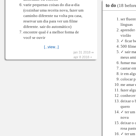
to do
varie pequenas coisas do dia-a-dia
(18 befor
(cozinhar uma receita nova, fazer um
caminho diferente na volta pra casa,
ser fluen
reservar um dia para ver um filme
línguas
diferente. sair do automático)
aprender 
encontre qual é a melhor forma de
violão
você se ouvir
✓ ficar 
500 film
[...view...]
✓ sair m
jan 31 2018 ∞
apr 8 2018 +
meus ami
fumar ma
cantar e
ir em al
colocar p
me amar e
fazer alg
conhecer
deixar o 
quero
✓ ter um
nova
deixar o 
rosa past
✓ ter um