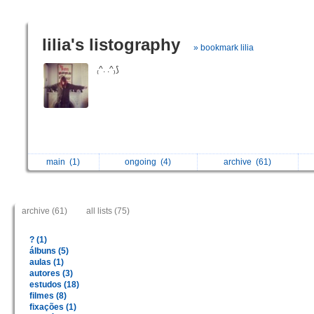
lilia's listography
» bookmark lilia
₍^. .^₎⟆
main
(1)
ongoing
(4)
archive
(61)
archive (61)
all lists (75)
? (1)
álbuns (5)
aulas (1)
autores (3)
estudos (18)
filmes (8)
fixações (1)