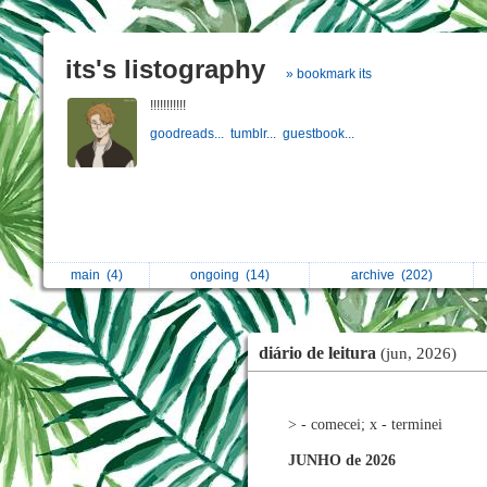
its's listography
» bookmark its
!!!!!!!!!!!
goodreads...
tumblr...
guestbook...
main
(4)
ongoing
(14)
archive
(202)
diário de leitura
(jun, 2026)
> - comecei; x - terminei
JUNHO de 2026